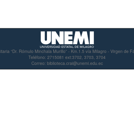
itaria “Dr. Rómulo Minchala Murillo” - Km.1.5 vía Milagro - Virgen de 
Teléfono:
2715081 ext:3702, 3703, 3704
Correo:
biblioteca.crai@unemi.edu.ec