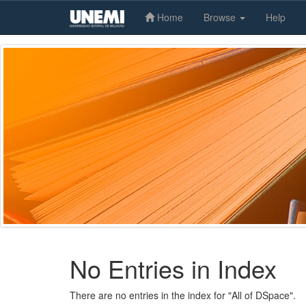
Home
Browse
Help
Skip
navigation
No Entries in Index
There are no entries in the index for "All of DSpace".