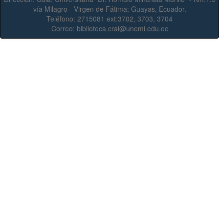
vía Milagro - Virgen de Fátima; Guayas, Ecuador.
Teléfono:
2715081 ext:3702, 3703, 3704
Correo:
biblioteca.crai@unemi.edu.ec