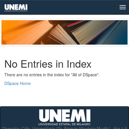
Skip
navigation
No Entries in Index
There are no entries in the index for "All of DSpace".
DSpace Home
Dirección:
Cdla. Universitaria “Dr. Rómulo Minchala Murillo” - Km.1.5