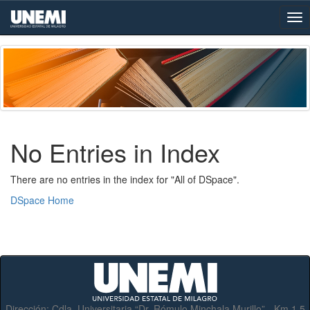
Skip
navigation
No Entries in Index
There are no entries in the index for "All of DSpace".
DSpace Home
Dirección:
Cdla. Universitaria “Dr. Rómulo Minchala Murillo” - Km.1.5