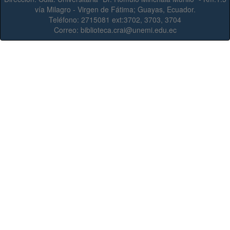
vía Milagro - Virgen de Fátima; Guayas, Ecuador.
Teléfono:
2715081 ext:3702, 3703, 3704
Correo:
biblioteca.crai@unemi.edu.ec