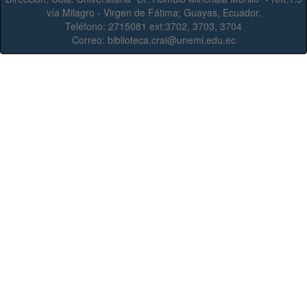
vía Milagro - Virgen de Fátima; Guayas, Ecuador.
Teléfono:
2715081 ext:3702, 3703, 3704
Correo:
biblioteca.crai@unemi.edu.ec