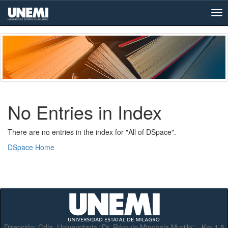
Skip
navigation
No Entries in Index
There are no entries in the index for "All of DSpace".
DSpace Home
Dirección:
Cdla. Universitaria “Dr. Rómulo Minchala Murillo” - Km.1.5