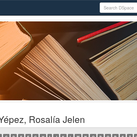
Yépez, Rosalía Jelen
C
D
E
F
G
H
I
J
K
L
M
N
O
P
Q
R
S
T