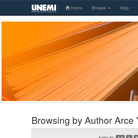
Home
Browse
Help
Skip
navigation
Browsing by Author Arce 
Jump to:
0-9
A
B