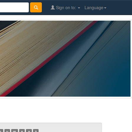
Sign on to:
Language
U
V
W
X
Y
Z