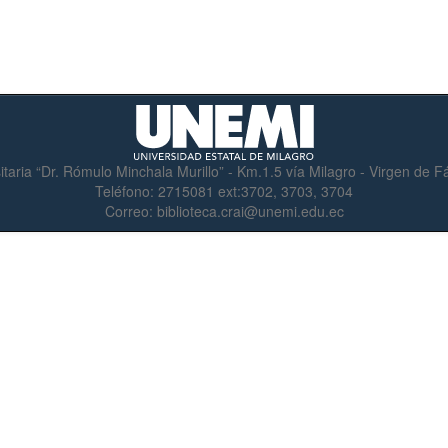
itaria “Dr. Rómulo Minchala Murillo” - Km.1.5 vía Milagro - Virgen de 
Teléfono:
2715081 ext:3702, 3703, 3704
Correo:
biblioteca.crai@unemi.edu.ec