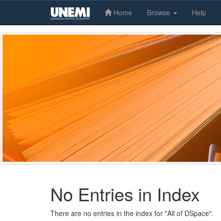
Home
Browse
Help
Skip
navigation
No Entries in Index
There are no entries in the index for "All of DSpace".