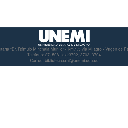
itaria “Dr. Rómulo Minchala Murillo” - Km.1.5 vía Milagro - Virgen de 
Teléfono:
2715081 ext:3702, 3703, 3704
Correo:
biblioteca.crai@unemi.edu.ec