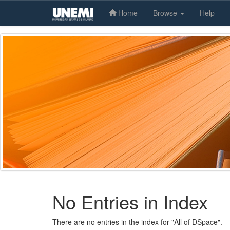
Home
Browse
Help
Skip
navigation
No Entries in Index
There are no entries in the index for "All of DSpace".