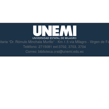
itaria “Dr. Rómulo Minchala Murillo” - Km.1.5 vía Milagro - Virgen de 
Teléfono:
2715081 ext:3702, 3703, 3704
Correo:
biblioteca.crai@unemi.edu.ec