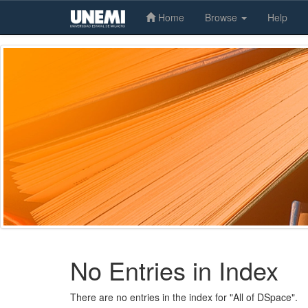
Home
Browse
Help
Skip
navigation
No Entries in Index
There are no entries in the index for "All of DSpace".