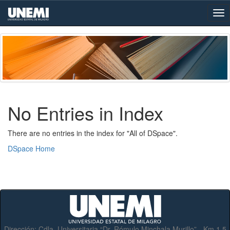
Skip
navigation
No Entries in Index
There are no entries in the index for "All of DSpace".
DSpace Home
Dirección:
Cdla. Universitaria “Dr. Rómulo Minchala Murillo” - Km.1.5