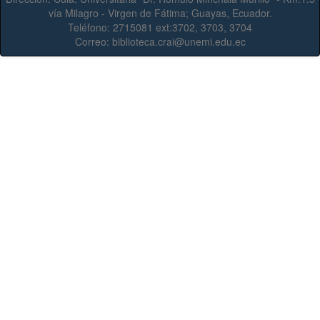
vía Milagro - Virgen de Fátima; Guayas, Ecuador.
Teléfono:
2715081 ext:3702, 3703, 3704
Correo:
biblioteca.crai@unemi.edu.ec