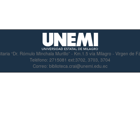
itaria “Dr. Rómulo Minchala Murillo” - Km.1.5 vía Milagro - Virgen de 
Teléfono:
2715081 ext:3702, 3703, 3704
Correo:
biblioteca.crai@unemi.edu.ec