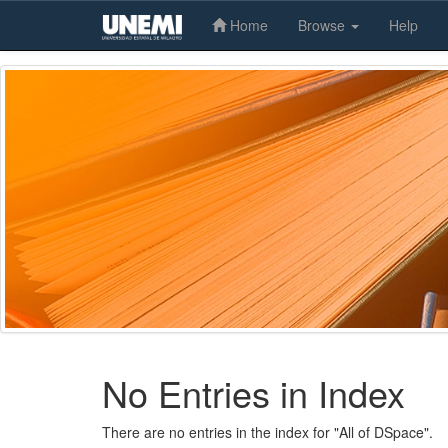
Home
Browse
Help
Skip
navigation
No Entries in Index
There are no entries in the index for "All of DSpace".