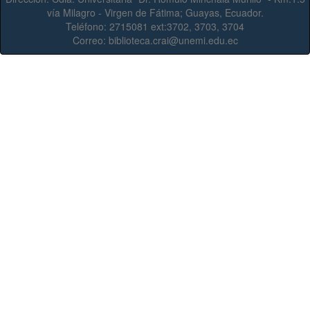
vía Milagro - Virgen de Fátima; Guayas, Ecuador.
Teléfono:
2715081 ext:3702, 3703, 3704
Correo:
biblioteca.crai@unemi.edu.ec