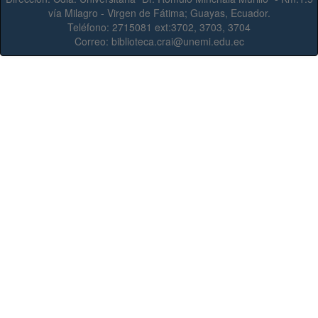
vía Milagro - Virgen de Fátima; Guayas, Ecuador.
Teléfono:
2715081 ext:3702, 3703, 3704
Correo:
biblioteca.crai@unemi.edu.ec