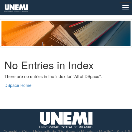
Skip
navigation
No Entries in Index
There are no entries in the index for "All of DSpace".
DSpace Home
Dirección:
Cdla. Universitaria “Dr. Rómulo Minchala Murillo” - Km.1.5