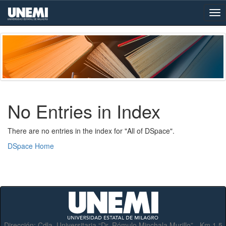
Skip
navigation
No Entries in Index
There are no entries in the index for "All of DSpace".
DSpace Home
Dirección:
Cdla. Universitaria “Dr. Rómulo Minchala Murillo” - Km.1.5