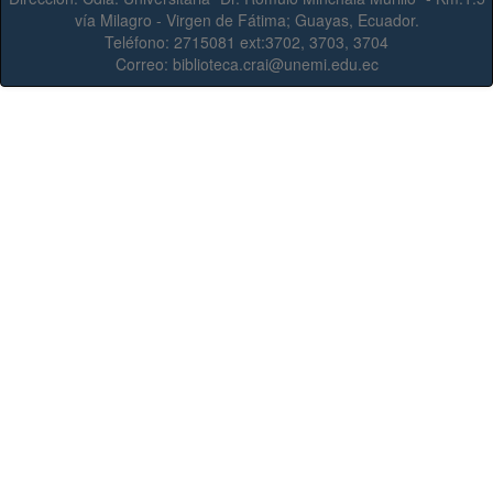
vía Milagro - Virgen de Fátima; Guayas, Ecuador.
Teléfono:
2715081 ext:3702, 3703, 3704
Correo:
biblioteca.crai@unemi.edu.ec