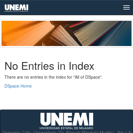
Skip
navigation
No Entries in Index
There are no entries in the index for "All of DSpace".
DSpace Home
Dirección:
Cdla. Universitaria “Dr. Rómulo Minchala Murillo” - Km.1.5