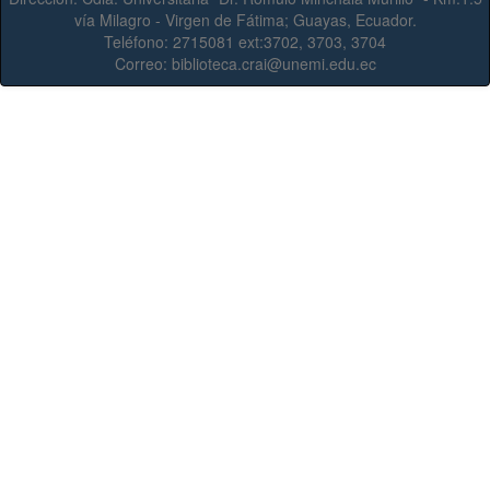
vía Milagro - Virgen de Fátima; Guayas, Ecuador.
Teléfono:
2715081 ext:3702, 3703, 3704
Correo:
biblioteca.crai@unemi.edu.ec