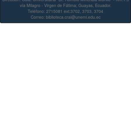
vía Milagro - Virgen de Fátima; Guayas, Ecuador.
Teléfono:
2715081 ext:3702, 3703, 3704
Correo:
biblioteca.crai@unemi.edu.ec