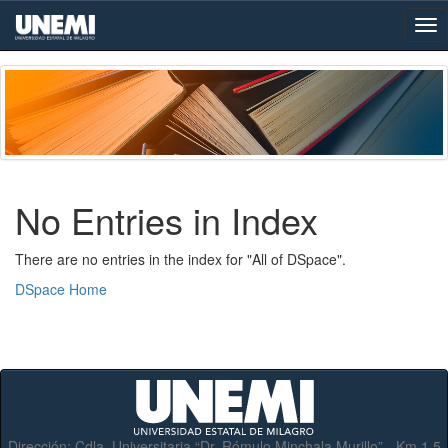
Skip
navigation
No Entries in Index
There are no entries in the index for "All of DSpace".
DSpace Home
Dirección:
Cdla. Universitaria “Dr. Rómulo Minchala Murillo” - Km.1.5