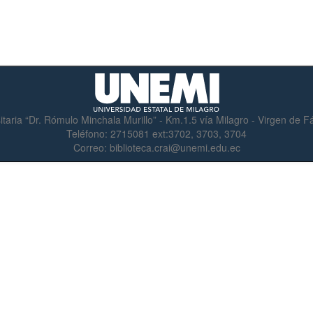
itaria “Dr. Rómulo Minchala Murillo” - Km.1.5 vía Milagro - Virgen de 
Teléfono:
2715081 ext:3702, 3703, 3704
Correo:
biblioteca.crai@unemi.edu.ec