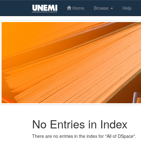
Home
Browse
Help
Skip
navigation
No Entries in Index
There are no entries in the index for "All of DSpace".