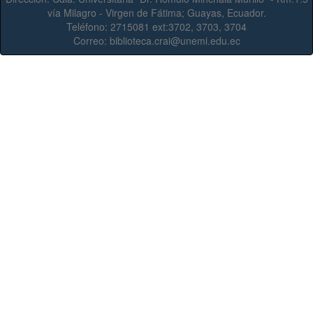
vía Milagro - Virgen de Fátima; Guayas, Ecuador.
Teléfono:
2715081 ext:3702, 3703, 3704
Correo:
biblioteca.crai@unemi.edu.ec