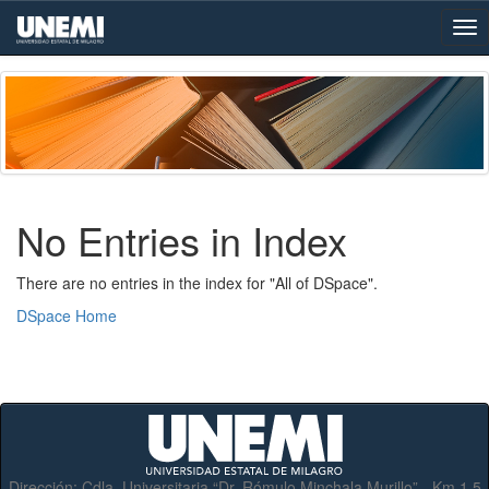
Skip
navigation
No Entries in Index
There are no entries in the index for "All of DSpace".
DSpace Home
Dirección:
Cdla. Universitaria “Dr. Rómulo Minchala Murillo” - Km.1.5