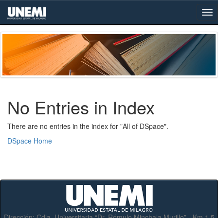
Skip
navigation
No Entries in Index
There are no entries in the index for "All of DSpace".
DSpace Home
Dirección:
Cdla. Universitaria “Dr. Rómulo Minchala Murillo” - Km.1.5