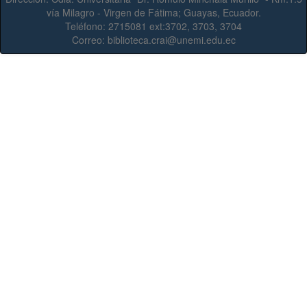
vía Milagro - Virgen de Fátima; Guayas, Ecuador.
Teléfono:
2715081 ext:3702, 3703, 3704
Correo:
biblioteca.crai@unemi.edu.ec