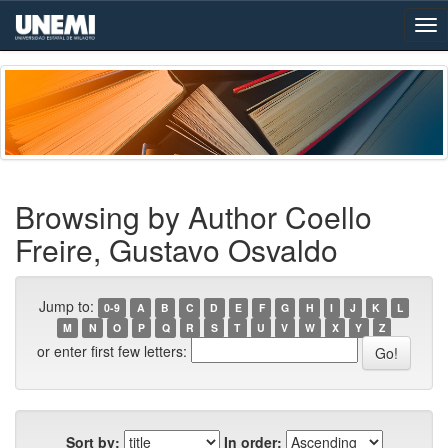
Skip
navigation
Browsing by Author Coello
Freire, Gustavo Osvaldo
Jump to:
0-9
A
B
C
D
E
F
G
H
I
J
K
L
M
N
O
P
Q
R
S
T
U
V
W
X
Y
Z
or enter first few letters:
Sort by:
In order: