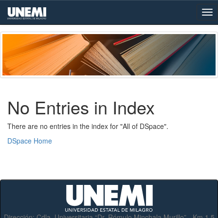
Skip
navigation
No Entries in Index
There are no entries in the index for "All of DSpace".
DSpace Home
Dirección:
Cdla. Universitaria “Dr. Rómulo Minchala Murillo” - Km.1.5