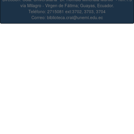
vía Milagro - Virgen de Fátima; Guayas, Ecuador.
Teléfono:
2715081 ext:3702, 3703, 3704
Correo:
biblioteca.crai@unemi.edu.ec