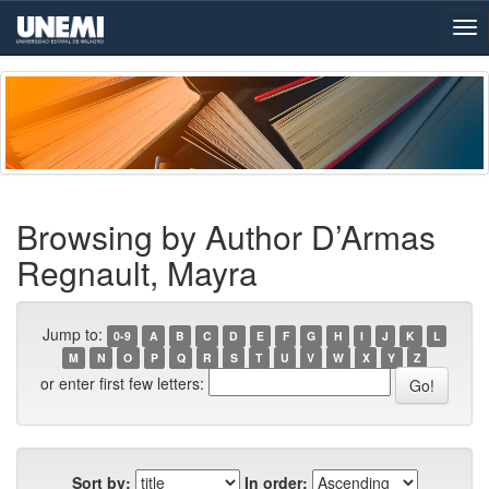
Skip
navigation
Browsing by Author D’Armas
Regnault, Mayra
Jump to:
0-9
A
B
C
D
E
F
G
H
I
J
K
L
M
N
O
P
Q
R
S
T
U
V
W
X
Y
Z
or enter first few letters:
Sort by:
In order: