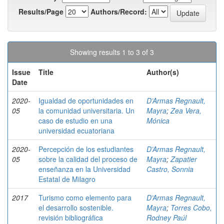
Results/Page
Authors/Record:
Showing results 1 to 3 of 3
Issue
Title
Author(s)
Date
2020-
Igualdad de oportunidades en
D’Armas Regnault,
05
la comunidad universitaria. Un
Mayra
;
Zea Vera,
caso de estudio en una
Mónica
universidad ecuatoriana
2020-
Percepción de los estudiantes
D’Armas Regnault,
05
sobre la calidad del proceso de
Mayra
;
Zapatier
enseñanza en la Universidad
Castro, Sonnia
Estatal de Milagro
2017
Turismo como elemento para
D’Armas Regnault,
el desarrollo sostenible.
Mayra
;
Torres Cobo,
revisión bibliográfica
Rodney Paúl