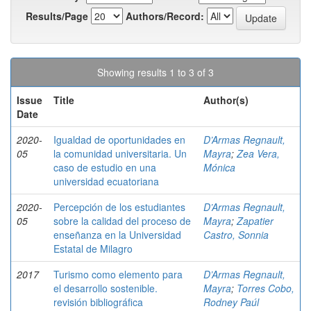
Results/Page
Authors/Record:
Showing results 1 to 3 of 3
Issue
Title
Author(s)
Date
2020-
Igualdad de oportunidades en
D’Armas Regnault,
05
la comunidad universitaria. Un
Mayra
;
Zea Vera,
caso de estudio en una
Mónica
universidad ecuatoriana
2020-
Percepción de los estudiantes
D’Armas Regnault,
05
sobre la calidad del proceso de
Mayra
;
Zapatier
enseñanza en la Universidad
Castro, Sonnia
Estatal de Milagro
2017
Turismo como elemento para
D’Armas Regnault,
el desarrollo sostenible.
Mayra
;
Torres Cobo,
revisión bibliográfica
Rodney Paúl