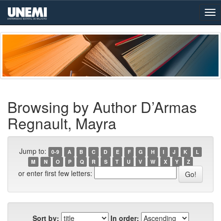
Skip
navigation
Browsing by Author D’Armas
Regnault, Mayra
Jump to:
0-9
A
B
C
D
E
F
G
H
I
J
K
L
M
N
O
P
Q
R
S
T
U
V
W
X
Y
Z
or enter first few letters:
Sort by:
In order: