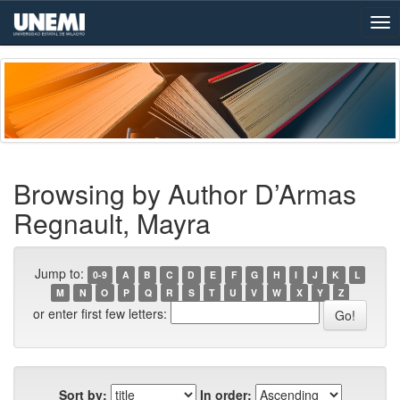
Skip
navigation
Browsing by Author D’Armas
Regnault, Mayra
Jump to:
0-9
A
B
C
D
E
F
G
H
I
J
K
L
M
N
O
P
Q
R
S
T
U
V
W
X
Y
Z
or enter first few letters:
Sort by:
In order: