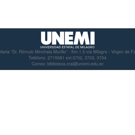
itaria “Dr. Rómulo Minchala Murillo” - Km.1.5 vía Milagro - Virgen de 
Teléfono:
2715081 ext:3702, 3703, 3704
Correo:
biblioteca.crai@unemi.edu.ec