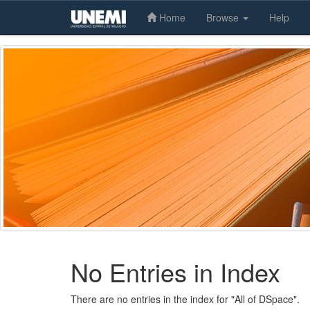
Home
Browse
Help
Skip
navigation
No Entries in Index
There are no entries in the index for "All of DSpace".