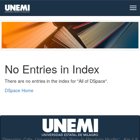
Skip
navigation
No Entries in Index
There are no entries in the index for "All of DSpace".
DSpace Home
Dirección:
Cdla. Universitaria “Dr. Rómulo Minchala Murillo” - Km.1.5