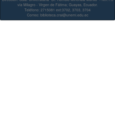
vía Milagro - Virgen de Fátima; Guayas, Ecuador.
Teléfono:
2715081 ext:3702, 3703, 3704
Correo:
biblioteca.crai@unemi.edu.ec