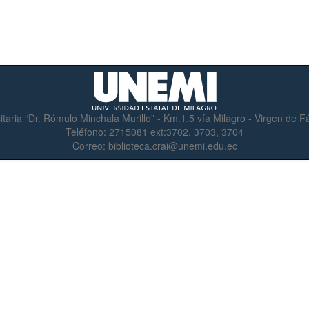
itaria “Dr. Rómulo Minchala Murillo” - Km.1.5 vía Milagro - Virgen de 
Teléfono:
2715081 ext:3702, 3703, 3704
Correo:
biblioteca.crai@unemi.edu.ec