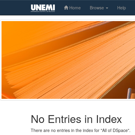
Home
Browse
Help
Skip
navigation
No Entries in Index
There are no entries in the index for "All of DSpace".