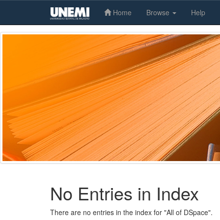
Home
Browse
Help
Skip
navigation
No Entries in Index
There are no entries in the index for "All of DSpace".