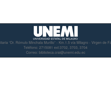
itaria “Dr. Rómulo Minchala Murillo” - Km.1.5 vía Milagro - Virgen de 
Teléfono:
2715081 ext:3702, 3703, 3704
Correo:
biblioteca.crai@unemi.edu.ec