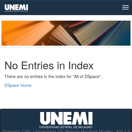
Skip
navigation
No Entries in Index
There are no entries in the index for "All of DSpace".
DSpace Home
Dirección:
Cdla. Universitaria “Dr. Rómulo Minchala Murillo” - Km.1.5