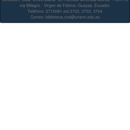
vía Milagro - Virgen de Fátima; Guayas, Ecuador.
Teléfono:
2715081 ext:3702, 3703, 3704
Correo:
biblioteca.crai@unemi.edu.ec