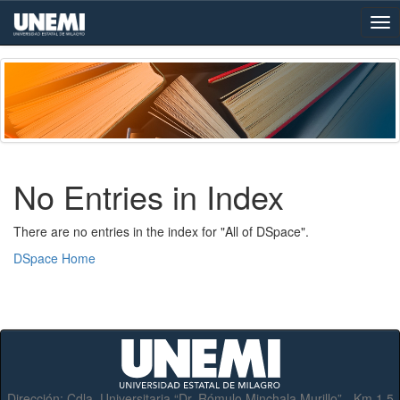
Skip
navigation
No Entries in Index
There are no entries in the index for "All of DSpace".
DSpace Home
Dirección:
Cdla. Universitaria “Dr. Rómulo Minchala Murillo” - Km.1.5