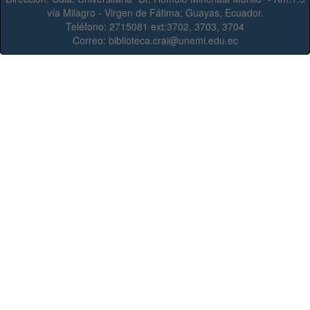
vía Milagro - Virgen de Fátima; Guayas, Ecuador.
Teléfono:
2715081 ext:3702, 3703, 3704
Correo:
biblioteca.crai@unemi.edu.ec