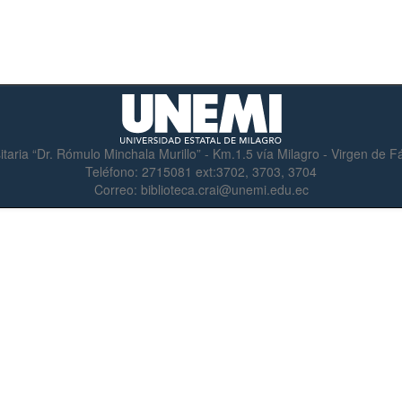
itaria “Dr. Rómulo Minchala Murillo” - Km.1.5 vía Milagro - Virgen de 
Teléfono:
2715081 ext:3702, 3703, 3704
Correo:
biblioteca.crai@unemi.edu.ec