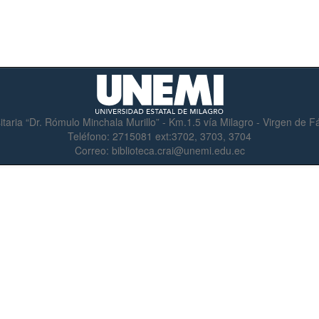
itaria “Dr. Rómulo Minchala Murillo” - Km.1.5 vía Milagro - Virgen de 
Teléfono:
2715081 ext:3702, 3703, 3704
Correo:
biblioteca.crai@unemi.edu.ec