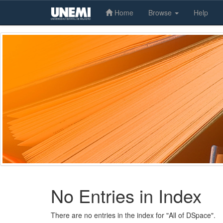
Home
Browse
Help
Skip
navigation
No Entries in Index
There are no entries in the index for "All of DSpace".