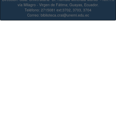
vía Milagro - Virgen de Fátima; Guayas, Ecuador.
Teléfono:
2715081 ext:3702, 3703, 3704
Correo:
biblioteca.crai@unemi.edu.ec