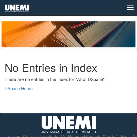
Skip
navigation
No Entries in Index
There are no entries in the index for "All of DSpace".
DSpace Home
Dirección:
Cdla. Universitaria “Dr. Rómulo Minchala Murillo” - Km.1.5