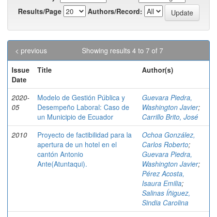
Results/Page
Authors/Record:
< previous
Showing results 4 to 7 of 7
Issue
Title
Author(s)
Date
2020-
Modelo de Gestión Pública y
Guevara Piedra,
05
Desempeño Laboral: Caso de
Washington Javier
;
un Municipio de Ecuador
Carrillo Brito, José
2010
Proyecto de factibilidad para la
Ochoa González,
apertura de un hotel en el
Carlos Roberto
;
cantón Antonio
Guevara Piedra,
Ante(Atuntaqui).
Washington Javier
;
Pérez Acosta,
Isaura Emilia
;
Salinas Íñiguez,
Sindia Carolina