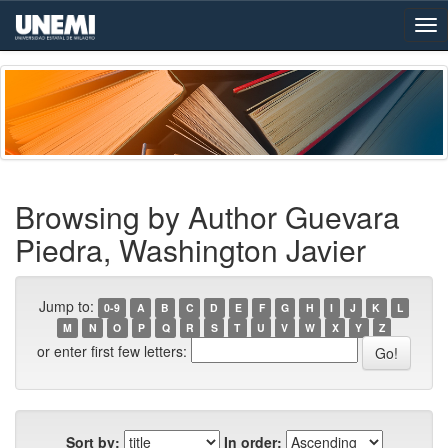
Skip
navigation
Browsing by Author Guevara
Piedra, Washington Javier
Jump to:
0-9
A
B
C
D
E
F
G
H
I
J
K
L
M
N
O
P
Q
R
S
T
U
V
W
X
Y
Z
or enter first few letters:
Sort by:
In order: