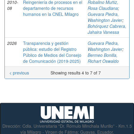
2010-
Reingeniería de procesos en el
Robalino Muñiz,
08
departamento de recursos
Rosa Claudiana
;
humanos en la CNEL Milagro
Guevara Piedra,
Washington Javier
;
Bohórquez Cabrera,
Jahaira Vanessa
2026
Transparencia y gestión
Guevara Piedra,
pública: estudio del Registro
Washington Javier
;
Público de Medios del Consejo
Bermeo Bonilla,
de Comunicación (2019-2025)
Richart Oswaldo
< previous
Showing results 4 to 7 of 7
Dirección:
Cdla. Universitaria “Dr. Rómulo Minchala Murillo” - Km.1.5
vía Milagro - Virgen de Fátima; Guayas, Ecuador.