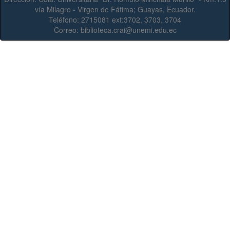
vía Milagro - Virgen de Fátima; Guayas, Ecuador.
Teléfono:
2715081 ext:3702, 3703, 3704
Correo:
biblioteca.crai@unemi.edu.ec