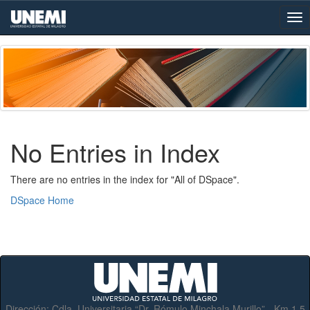
Skip
navigation
No Entries in Index
There are no entries in the index for "All of DSpace".
DSpace Home
Dirección:
Cdla. Universitaria “Dr. Rómulo Minchala Murillo” - Km.1.5