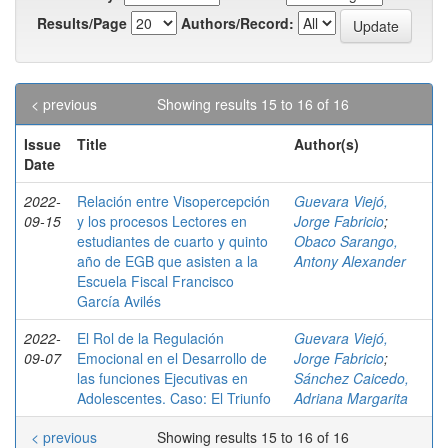
Results/Page
Authors/Record:
< previous
Showing results 15 to 16 of 16
Issue
Title
Author(s)
Date
2022-
Relación entre Visopercepción
Guevara Viejó,
09-15
y los procesos Lectores en
Jorge Fabricio
;
estudiantes de cuarto y quinto
Obaco Sarango,
año de EGB que asisten a la
Antony Alexander
Escuela Fiscal Francisco
García Avilés
2022-
El Rol de la Regulación
Guevara Viejó,
09-07
Emocional en el Desarrollo de
Jorge Fabricio
;
las funciones Ejecutivas en
Sánchez Caicedo,
Adolescentes. Caso: El Triunfo
Adriana Margarita
< previous
Showing results 15 to 16 of 16