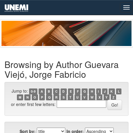
Skip
navigation
Browsing by Author Guevara
Viejó, Jorge Fabricio
Jump to:
0-9
A
B
C
D
E
F
G
H
I
J
K
L
M
N
O
P
Q
R
S
T
U
V
W
X
Y
Z
or enter first few letters:
Sort by:
In order: