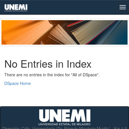
Skip
navigation
No Entries in Index
There are no entries in the index for "All of DSpace".
DSpace Home
Dirección:
Cdla. Universitaria “Dr. Rómulo Minchala Murillo” - Km.1.5