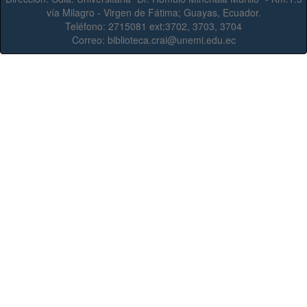
vía Milagro - Virgen de Fátima; Guayas, Ecuador.
Teléfono:
2715081 ext:3702, 3703, 3704
Correo:
biblioteca.crai@unemi.edu.ec