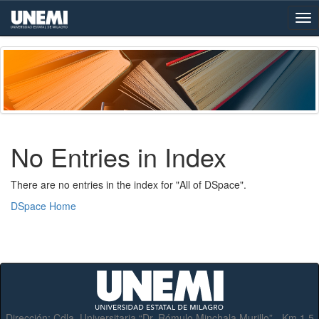
Skip
navigation
No Entries in Index
There are no entries in the index for "All of DSpace".
DSpace Home
Dirección:
Cdla. Universitaria “Dr. Rómulo Minchala Murillo” - Km.1.5