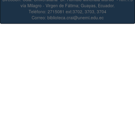
vía Milagro - Virgen de Fátima; Guayas, Ecuador.
Teléfono:
2715081 ext:3702, 3703, 3704
Correo:
biblioteca.crai@unemi.edu.ec