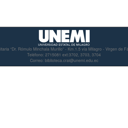
itaria “Dr. Rómulo Minchala Murillo” - Km.1.5 vía Milagro - Virgen de 
Teléfono:
2715081 ext:3702, 3703, 3704
Correo:
biblioteca.crai@unemi.edu.ec