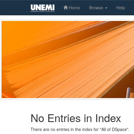
Home
Browse
Help
Skip
navigation
No Entries in Index
There are no entries in the index for "All of DSpace".