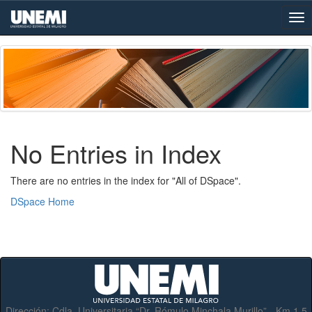
Skip
navigation
No Entries in Index
There are no entries in the index for "All of DSpace".
DSpace Home
Dirección:
Cdla. Universitaria “Dr. Rómulo Minchala Murillo” - Km.1.5