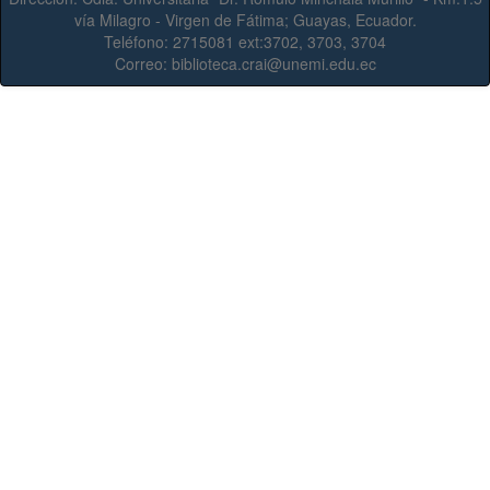
vía Milagro - Virgen de Fátima; Guayas, Ecuador.
Teléfono:
2715081 ext:3702, 3703, 3704
Correo:
biblioteca.crai@unemi.edu.ec