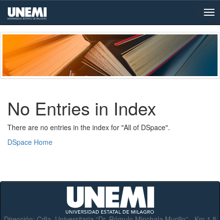
Skip
navigation
No Entries in Index
There are no entries in the index for "All of DSpace".
DSpace Home
Dirección:
Cdla. Universitaria “Dr. Rómulo Minchala Murillo” - Km.1.5