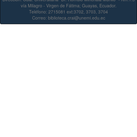
vía Milagro - Virgen de Fátima; Guayas, Ecuador.
Teléfono:
2715081 ext:3702, 3703, 3704
Correo:
biblioteca.crai@unemi.edu.ec