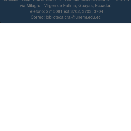
vía Milagro - Virgen de Fátima; Guayas, Ecuador.
Teléfono:
2715081 ext:3702, 3703, 3704
Correo:
biblioteca.crai@unemi.edu.ec