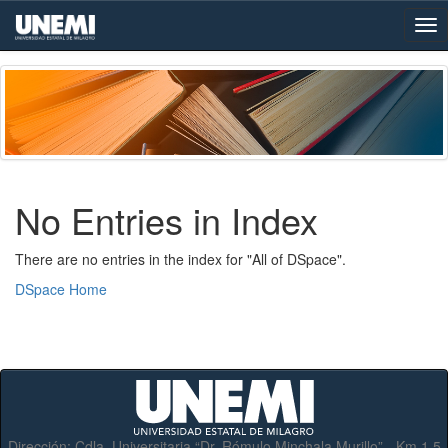
Skip
navigation
No Entries in Index
There are no entries in the index for "All of DSpace".
DSpace Home
Dirección:
Cdla. Universitaria “Dr. Rómulo Minchala Murillo” - Km.1.5