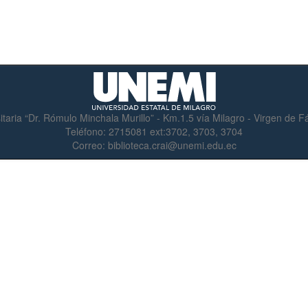
itaria “Dr. Rómulo Minchala Murillo” - Km.1.5 vía Milagro - Virgen de 
Teléfono:
2715081 ext:3702, 3703, 3704
Correo:
biblioteca.crai@unemi.edu.ec