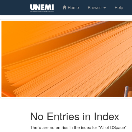
Home
Browse
Help
Skip
navigation
No Entries in Index
There are no entries in the index for "All of DSpace".