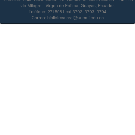
vía Milagro - Virgen de Fátima; Guayas, Ecuador.
Teléfono:
2715081 ext:3702, 3703, 3704
Correo:
biblioteca.crai@unemi.edu.ec