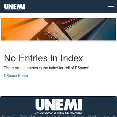
Skip
navigation
No Entries in Index
There are no entries in the index for "All of DSpace".
DSpace Home
Dirección:
Cdla. Universitaria “Dr. Rómulo Minchala Murillo” - Km.1.5