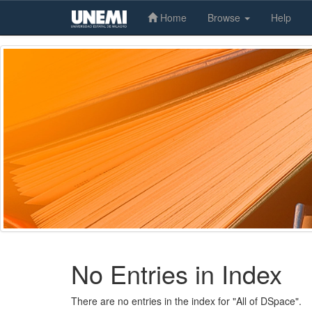
Home
Browse
Help
Skip
navigation
No Entries in Index
There are no entries in the index for "All of DSpace".