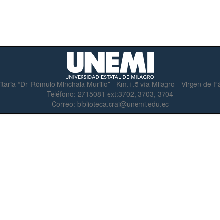
itaria “Dr. Rómulo Minchala Murillo” - Km.1.5 vía Milagro - Virgen de 
Teléfono:
2715081 ext:3702, 3703, 3704
Correo:
biblioteca.crai@unemi.edu.ec