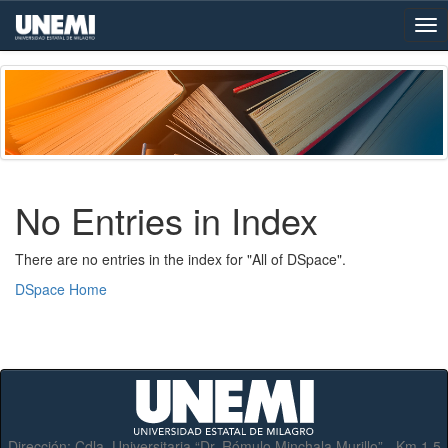
Skip
navigation
No Entries in Index
There are no entries in the index for "All of DSpace".
DSpace Home
Dirección:
Cdla. Universitaria “Dr. Rómulo Minchala Murillo” - Km.1.5