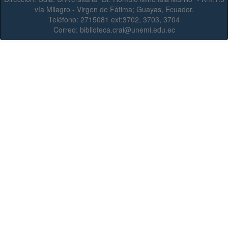
vía Milagro - Virgen de Fátima; Guayas, Ecuador.
Teléfono:
2715081 ext:3702, 3703, 3704
Correo:
biblioteca.crai@unemi.edu.ec