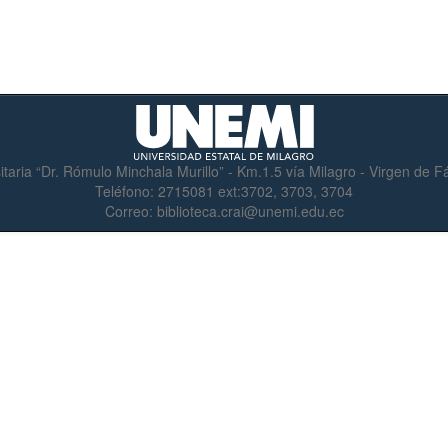
itaria “Dr. Rómulo Minchala Murillo” - Km.1.5 vía Milagro - Virgen de 
Teléfono:
2715081 ext:3702, 3703, 3704
Correo:
biblioteca.crai@unemi.edu.ec