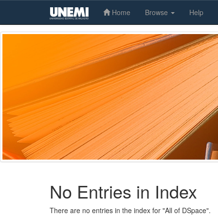
Home
Browse
Help
Skip
navigation
No Entries in Index
There are no entries in the index for "All of DSpace".