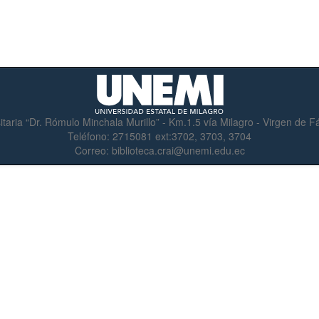
itaria “Dr. Rómulo Minchala Murillo” - Km.1.5 vía Milagro - Virgen de 
Teléfono:
2715081 ext:3702, 3703, 3704
Correo:
biblioteca.crai@unemi.edu.ec