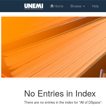
Home
Browse
Help
Skip
navigation
No Entries in Index
There are no entries in the index for "All of DSpace".