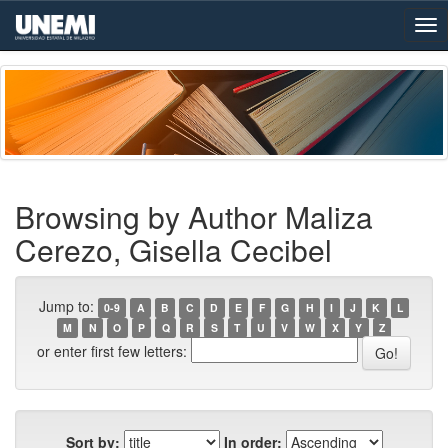
Skip
navigation
Browsing by Author Maliza
Cerezo, Gisella Cecibel
Jump to:
0-9
A
B
C
D
E
F
G
H
I
J
K
L
M
N
O
P
Q
R
S
T
U
V
W
X
Y
Z
or enter first few letters:
Sort by:
In order: