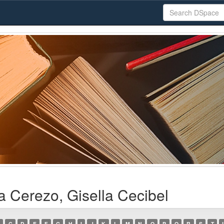
a Cerezo, Gisella Cecibel
C
D
E
F
G
H
I
J
K
L
M
N
O
P
Q
R
S
T