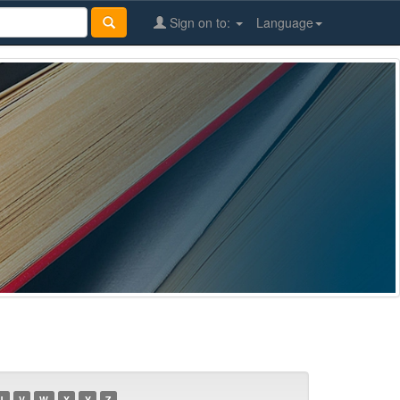
Sign on to:
Language
U
V
W
X
Y
Z