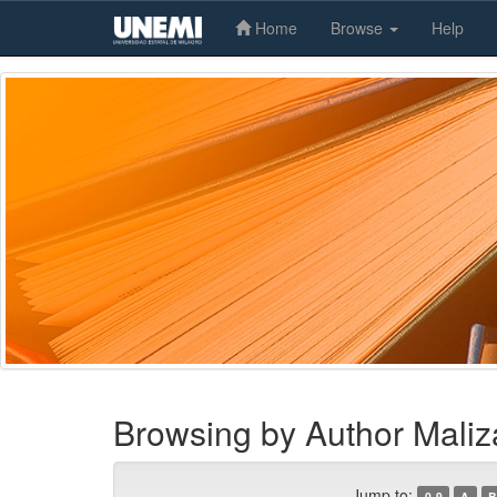
Home
Browse
Help
Skip
navigation
Browsing by Author Maliz
Jump to:
0-9
A
B