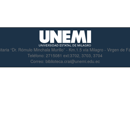
itaria “Dr. Rómulo Minchala Murillo” - Km.1.5 vía Milagro - Virgen de 
Teléfono:
2715081 ext:3702, 3703, 3704
Correo:
biblioteca.crai@unemi.edu.ec