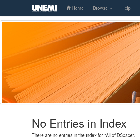
Home
Browse
Help
Skip
navigation
No Entries in Index
There are no entries in the index for "All of DSpace".